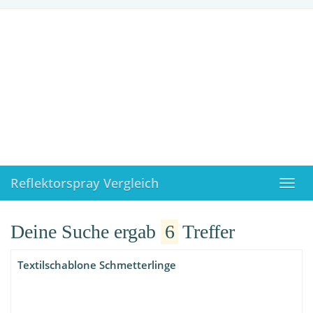
Skip
to
main
content
Reflektorspray Vergleich
Toggl
navig
Deine Suche ergab
6
Treffer
Textilschablone Schmetterlinge